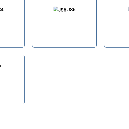
S4
JS6
9