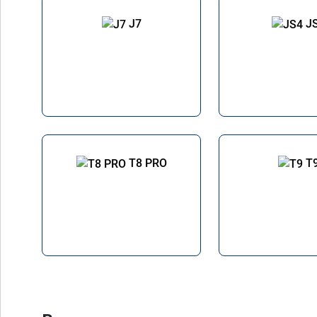
J7
J
T8 PRO
T