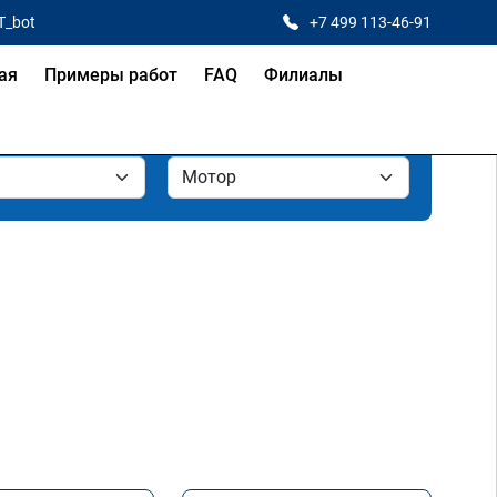
T_bot
+7 499 113-46-91
ая
Примеры работ
FAQ
Филиалы