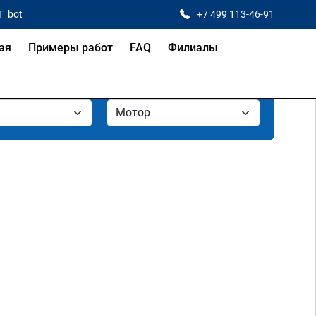
T_bot
+7 499 113-46-91
ая
Примеры работ
FAQ
Филиалы