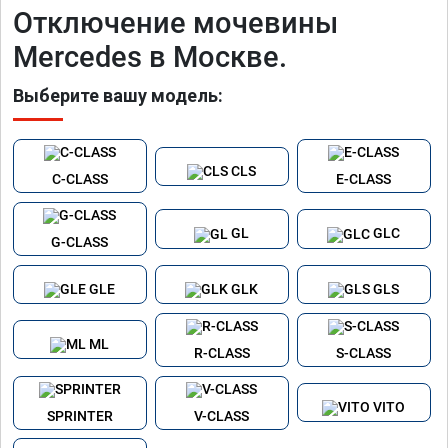
Отключение мочевины
Mercedes в Москве.
Выберите вашу модель:
CLS
C-CLASS
E-CLASS
GL
GLC
G-CLASS
GLE
GLK
GLS
ML
R-CLASS
S-CLASS
VITO
SPRINTER
V-CLASS