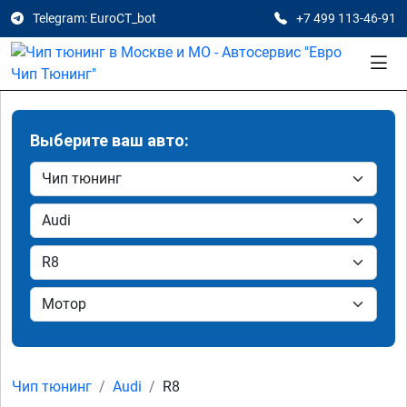
Telegram: EuroCT_bot
+7 499 113-46-91
Выберите ваш авто:
Чип тюнинг
Audi
R8