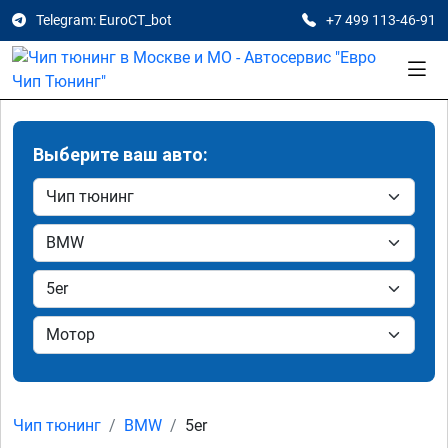
Telegram: EuroCT_bot
+7 499 113-46-91
Выберите ваш авто:
Чип тюнинг
BMW
5er