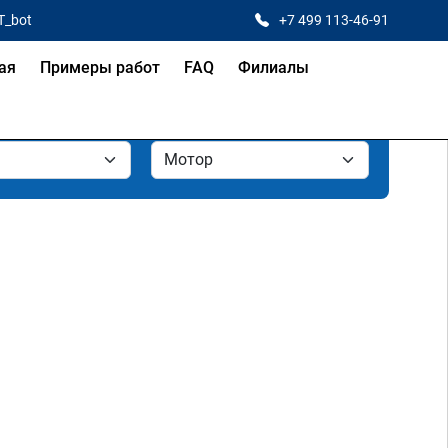
T_bot
+7 499 113-46-91
ая
Примеры работ
FAQ
Филиалы