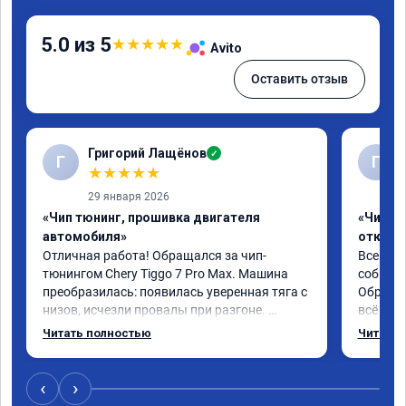
5.0 из 5
★
★
★
★
★
Avito
Оставить отзыв
Григорий Лащёнов
✓
Г
Г
★
★
★
★
★
29 января 2026
«Чип тюнинг, прошивка двигателя
«Чип тю
автомобиля»
отключе
Отличная работа! Обращался за чип-
Всем до
тюнингом Chery Tiggo 7 Pro Max. Машина 
собирал
преобразилась: появилась уверенная тяга с 
Обратил
низов, исчезли провалы при разгоне. 
всё в п
Расход в спокойном режиме даже немного 
записал
Читать полностью
Читать 
снизился. Все сделали профессионально, с 
часа и 
подробной консультацией. Рекомендую 
,спасиб
всем, кто сомневается.
ао11462
‹
›