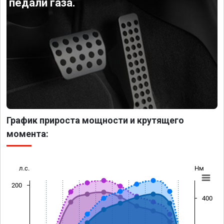
педали газа.
График прироста мощности и крутящего
момента:
л.с.
Нм
200
400