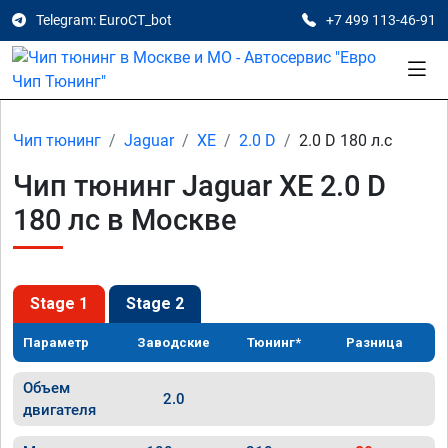
Telegram: EuroCT_bot
+7 499 113-46-91
Чип тюнинг
Jaguar
XE
2.0 D
2.0 D 180 л.с
Чип тюнинг Jaguar XE 2.0 D
180 лс в Москве
Stage 1
Stage 2
Параметр
Заводские
Тюнинг*
Разница
Объем
2.0
двигателя