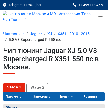
Telegram: EuroCT_bot
+7 499 113-46-91
Чип тюнинг
Jaguar
XJ
X351 - 2010 - 2015
5.0 V8 Supercharged R 550 л.с
Чип тюнинг Jaguar XJ 5.0 V8
Supercharged R X351 550 лс в
Москве.
Stage 1
Stage 2
Параметр
Заводские
Тюнинг*
Разница
Объем