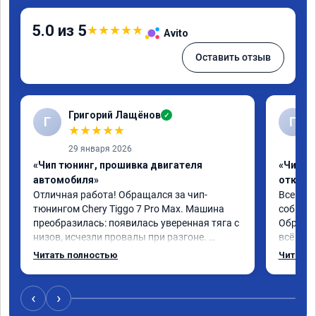
5.0 из 5
★
★
★
★
★
Avito
Оставить отзыв
Григорий Лащёнов
✓
Г
Г
★
★
★
★
★
29 января 2026
«Чип тюнинг, прошивка двигателя
«Чип тю
автомобиля»
отключе
Отличная работа! Обращался за чип-
Всем до
тюнингом Chery Tiggo 7 Pro Max. Машина 
собирал
преобразилась: появилась уверенная тяга с 
Обратил
низов, исчезли провалы при разгоне. 
всё в п
Расход в спокойном режиме даже немного 
записал
Читать полностью
Читать 
снизился. Все сделали профессионально, с 
часа и 
подробной консультацией. Рекомендую 
,спасиб
всем, кто сомневается.
ао11462
‹
›