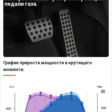
педали газа.
График прироста мощности и крутящего
момента:
л.с.
Нм
500
400