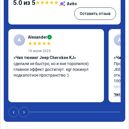
5.0 из 5
★
★
★
★
★
Avito
Оставить отзыв
Alexander
✓
A
А
★
★
★
★
★
19 июня 2023
«Чип тюнинг Jeep Cherokee KJ»
«Чип тю
сделали не быстро, но и яне торопился) 
Прошили
главное эффект достигнут. egr покинул 
JEEP CH
подкапотное пространство :)
отключи
100%, д
низах в
интерес
Читать 
мастер 
Короче,
‹
›