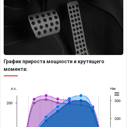
График прироста мощности и крутящего
момента:
л.с.
Нм
300
200
200