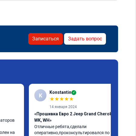
Записаться
Задать вопрос
Konstantin
✓
K
★
★
★
★
★
14 января 2024
«Прошивка Евро 2 Jeep Grand Cherokee
аторов 
WK, WH»
Отличные ребята,сделали 
лен на 
оперативно,проконсультировался по 