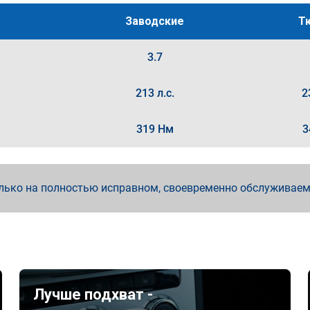
Заводские
Т
3.7
213 л.с.
2
319 Нм
3
лько на полностью исправном, своевременно обслуживае
Лучше подхват -