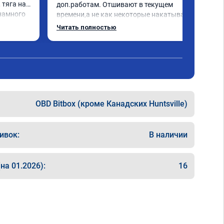
тяга на 
доп.работам. Отшивают в текущем 
намного 
времени,а не как некоторые накатывают 
т. Делал 
непонятные прошивки из интернета,чем 
Читать полностью
пект 👍. 
вызывают больше проблем.

HIP😁
Рекомендую!
OBD Bitbox (кроме Канадских Huntsville)
ивок:
В наличии
на 01.2026):
16