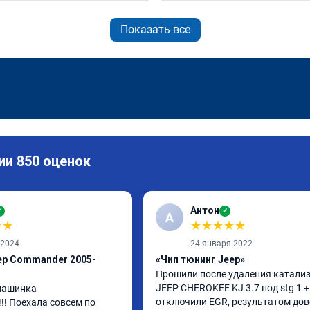
Показать все
ии 850 оценок
Антон
✓
✓
А
★
★
★
★
★
★
★
 2024
24 января 2022
ep Commander 2005-
«Чип тюнинг Jeep»
Прошили после удаления катализ
JEEP CHEROKEE KJ 3.7 под stg 1 + 
машинка 
отключили EGR, результатом дово
!! Поехала совсем по 