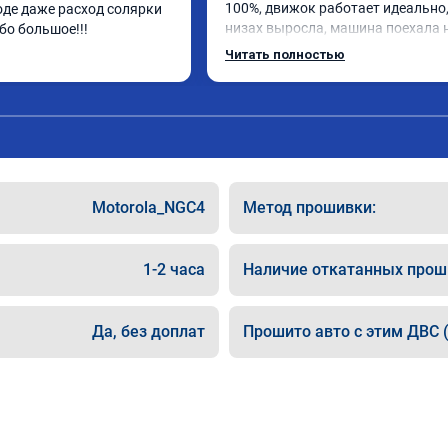
100%, движок работает идеально, 
роде даже расход солярки 
низах выросла, машина поехала 
бо большое!!!
интереснее, расход топлива радуе
Читать полностью
мастер Даниил, ему отдельный рес
Короче, все на чип тюнинг в REC
Motorola_NGC4
Метод прошивки:
1-2 часа
Наличие откатанных прош
Да, без доплат
Прошито авто с этим ДВС (