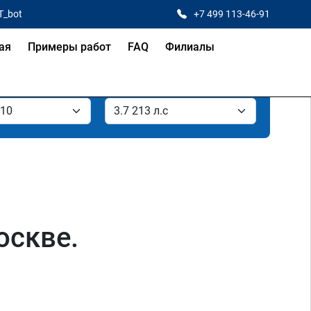
T_bot
+7 499 113-46-91
ая
Примеры работ
FAQ
Филиалы
оскве.