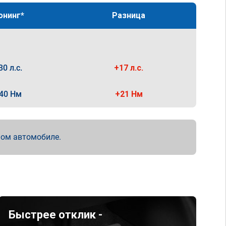
юнинг*
Разница
30 л.с.
+17 л.с.
40 Нм
+21 Нм
мом автомобиле.
Быстрее отклик -