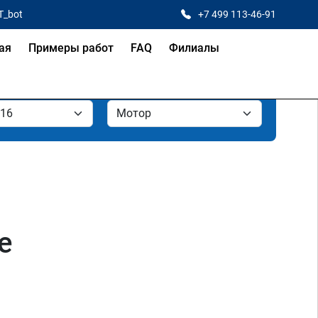
T_bot
+7 499 113-46-91
ая
Примеры работ
FAQ
Филиалы
е