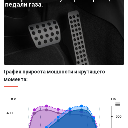
педали газа.
График прироста мощности и крутящего
момента:
л.с.
Нм
400
500