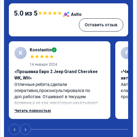
5.0 из 5
★
★
★
★
★
Avito
Оставить отзыв
Konstantin
✓
K
F
★
★
★
★
★
14 января 2024
«Прошивка Евро 2 Jeep Grand Cherokee
«Чип т
WK, WH»
автомо
Отличные ребята,сделали 
Авто jee
оперативно,проконсультировался по 
клапан 
доп.работам. Отшивают в текущем 
прошивк
времени,а не как некоторые накатывают 
непонятные прошивки из интернета,чем 
Читать полностью
вызывают больше проблем.

Рекомендую!
‹
›