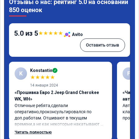
Отзывы о нас: рейтинг 5.0 на основании
850 оценок
5.0 из 5
★
★
★
★
★
Avito
Оставить отзыв
Konstantin
✓
K
F
★
★
★
★
★
14 января 2024
«Прошивка Евро 2 Jeep Grand Cherokee
«Чип т
WK, WH»
автомо
Отличные ребята,сделали 
Авто jee
оперативно,проконсультировался по 
клапан 
доп.работам. Отшивают в текущем 
прошивк
времени,а не как некоторые накатывают 
непонятные прошивки из интернета,чем 
Читать полностью
вызывают больше проблем.
