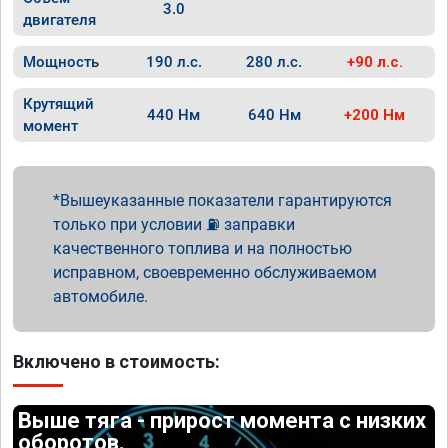
3.0
двигателя
Мощность
190 л.с.
280 л.с.
+90 л.с.
Крутящий
440 Нм
640 Нм
+200 Нм
момент
Вышеуказанные показатели гарантируются
только при условии ⛽ заправки
качественного топлива и на полностью
исправном, своевременно обслуживаемом
автомобиле.
Включено в стоимость:
Выше тяга - прирост момента с низких
оборотов.