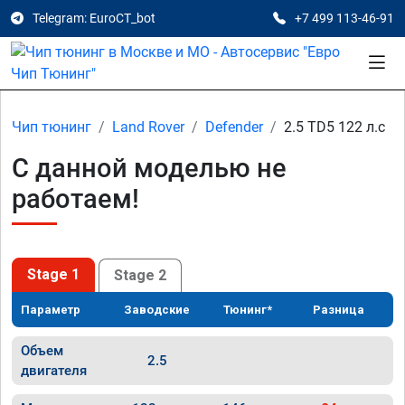
Telegram: EuroCT_bot
+7 499 113-46-91
Чип тюнинг
Land Rover
Defender
2.5 TD5 122 л.с
С данной моделью не
работаем!
Stage 1
Stage 2
Параметр
Заводские
Тюнинг*
Разница
Объем
2.5
двигателя