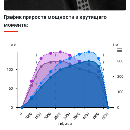
График прироста мощности и крутящего
момента:
л.с.
Нм
300
100
200
50
100
0
0
0
1000
1500
2000
2500
3000
3500
4000
4500
5000
Об/мин