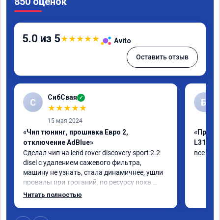
850 оценок
5.0 из 5
★
★
★
★
★
Avito
Оставить отзыв
СибСвая
✓
С
Б
★
★
★
★
★
15 мая 2024
«Чип тюнинг, прошивка Евро 2,
«Прошив
отключение AdBlue»
L319»
Сделал чип на lend rover discovery sport 2.2 
все был
disel с удалением сажевого фильтра, 
машину не узнать, стала динамичнее, ушли 
провалы при троганий, по ресурсу пока 
незнаю, время покажет, короче 
Читать полностью
рекомендую!