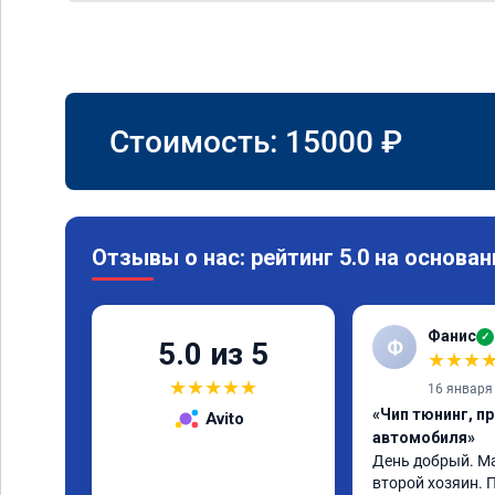
Стоимость:
15000
₽
Отзывы о нас: рейтинг 5.0 на основан
Фанис
✓
Ф
5.0 из 5
★
★
★
★
★
★
★
★
16 января
«Чип тюнинг, п
Avito
автомобиля»
День добрый. Маз
второй хозяин. 