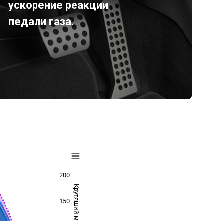
ускорение реакции
педали газа.
200
Крутящий момент (Нм)
150