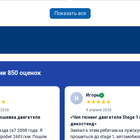
Показать все
ии 850 оценок
Игорь
✓
И
★
★
★
★
★
★
★
 2026
9 апреля 2026
рошивка двигателя
«Чип тюнинг двигателя Stage 1 /
диностенд»
да сх7 2008 года. Я 
Заехал к этим ребятам на лужскую
Пробег 260т/км. Пошли 
прошиться до stage 1, автомобил