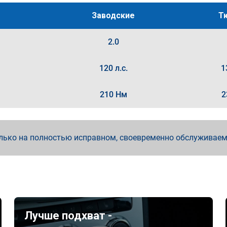
Заводские
Т
2.0
120 л.с.
1
210 Нм
2
лько на полностью исправном, своевременно обслуживае
Лучше подхват -