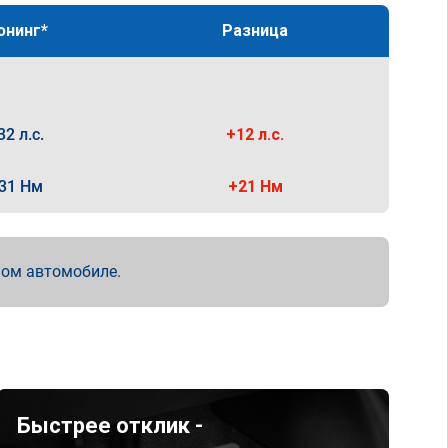
юнинг*
Разница
32 л.с.
+12 л.с.
31 Нм
+21 Нм
мом автомобиле.
Быстрее отклик -