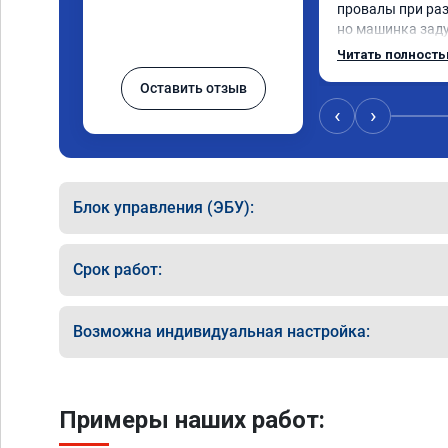
провалы при разг
но машинка зад
разогнаться. Год
Читать полност
катализаторы бе
Оставить отзыв
Никаких ошибок 
пообщавшись с л
‹
›
сделать перепро
ваше объявление
вам за помощью.
сразу взяли в ра
Блок управления (ЭБУ):
времени 1,5 часа
конечно отличает
результатом я до
Срок работ:
а летит прям. Па
Возможна индивидуальная настройка:
Примеры наших работ: