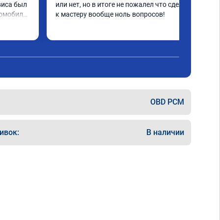
виса был 
или нет, но в итоге не пожалел что сделал, 
омобиля, 
к мастеру вообще ноль вопросов!
езче что 
ход 
ь рад и 
ваш 
енно 
анесёт
OBD PCM
ивок:
В наличии