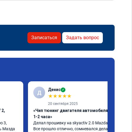
Записаться
Задать вопрос
Денис
✓
Д
★
★
★
★
★
20 сентября 2025
 2,
«Чип тюнинг двигателя автомобиля за
1-2 часа»
 3, 
Делал прошивку на skyactiv 2.0 Mazda 3

ь Мазда 
Все прошло отлично, сомневался делать 