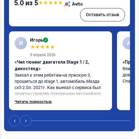
5.0 из 5
★
★
★
★
★
Avito
Оставить отзыв
Игорь
✓
И
A
★
★
★
★
★
9 апреля 2026
«Чип тюнинг двигателя Stage 1 / 2,
«Прошив
диностенд»
Вежливы
доверия
Заехал к этим ребятам на лужскую 3, 
Спасиб
прошиться до stage 1, автомобиль Мазда 
сх5 2.0л. 2021г. Как выехал с сервиса был 
приятно удивлён поведением автомобиля, 
педаль газа стала отзывчивее, и резче что 
Читать полностью
ли, разгон тоже стал получше. Расход вроде 
не изменился. В общем очень рад и советую 
данную процедуру. Если ваш автомобиль 
‹
›
исправен и своевременно обслуживается, то 
вреда это не нанесёт