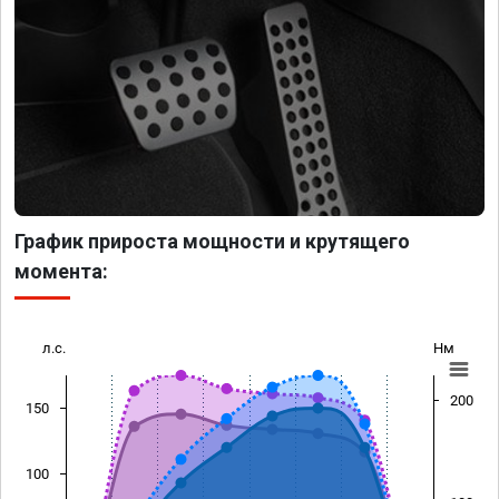
График прироста мощности и крутящего
момента:
л.с.
Нм
200
150
100