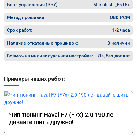
Блок управления (ЭБУ):
в работу. Знают своё дело. По времени 1,5 
Mitsubishi_E6T5x
часа длилась процедура. Цена конечно 
отличается от заявленной. Но результатом 
Метод прошивки:
OBD PCM
я доволен. Машинка не едет, а летит прям. 
Парням благодарность!!!!
Срок работ:
1-2 часа
Наличие откатанных прошивок:
В наличии
Возможна индивидуальная настройка:
Да, без доплат
Примеры наших работ:
Чип тюнинг Haval F7 (F7x) 2.0 190 лс -
давайте шить дружно!