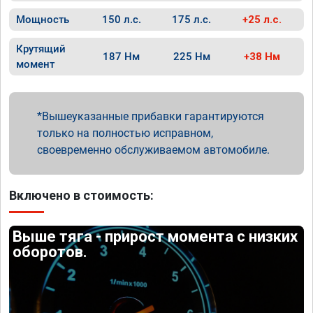
Мощность
150 л.с.
175 л.с.
+25 л.с.
Крутящий
187 Нм
225 Нм
+38 Нм
момент
Вышеуказанные прибавки гарантируются
только на полностью исправном,
своевременно обслуживаемом автомобиле.
Включено в стоимость:
Выше тяга - прирост момента с низких
оборотов.