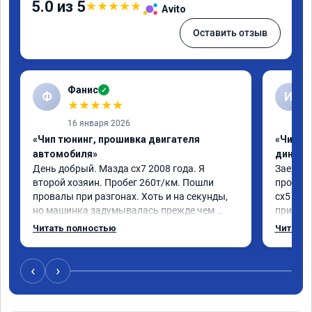
5.0 из 5
★
★
★
★
★
Avito
Оставить отзыв
Фанис
✓
Ф
И
★
★
★
★
★
16 января 2026
«Чип тюнинг, прошивка двигателя
«Чип тю
автомобиля»
диност
День добрый. Мазда сх7 2008 года. Я 
Заехал 
второй хозяин. Пробег 260т/км. Пошли 
прошить
провалы при разгонах. Хоть и на секунды, 
сх5 2.0л
но машинка задумывалась прежде чем 
приятно
разогнаться. Года 4 назад удалял 
педаль 
Читать полностью
Читать 
катализаторы без перепрошивок. Никаких 
ли, раз
ошибок не было. Но пообщавшись с 
не изме
людьми, решил всё таки сделать 
данную 
‹
›
перепрошивку. Увидел в авито ваше 
исправе
объявление и решил обратиться к вам за 
вреда э
помощью. Ребята приветливые, сразу взяли 