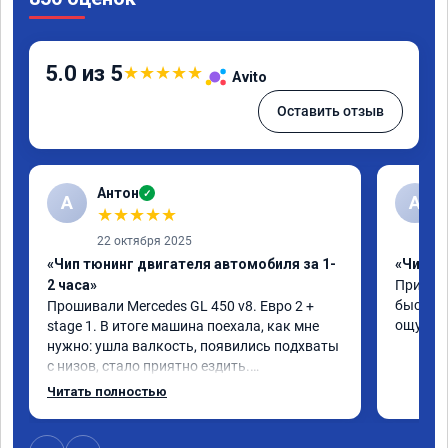
5.0 из 5
★
★
★
★
★
Avito
Оставить отзыв
Антон
✓
А
A
★
★
★
★
★
22 октября 2025
«Чип тюнинг двигателя автомобиля за 1-
«Чип тю
2 часа»
Приняли
быстро!
Прошивали Mercedes GL 450 v8. Евро 2 + 
ощутима
stage 1. В итоге машина поехала, как мне 
нужно: ушла валкость, появились подхваты 
с низов, стало приятно ездить.

Одни из лучших трат, в авто! 🔥
Читать полностью