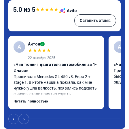
5.0 из 5
★
★
★
★
★
Avito
Оставить отзыв
Антон
✓
А
A
★
★
★
★
★
22 октября 2025
«Чип тюнинг двигателя автомобиля за 1-
«Чип тю
2 часа»
Приняли
быстро!
Прошивали Mercedes GL 450 v8. Евро 2 + 
ощутима
stage 1. В итоге машина поехала, как мне 
нужно: ушла валкость, появились подхваты 
с низов, стало приятно ездить.

Одни из лучших трат, в авто! 🔥
Читать полностью
‹
›