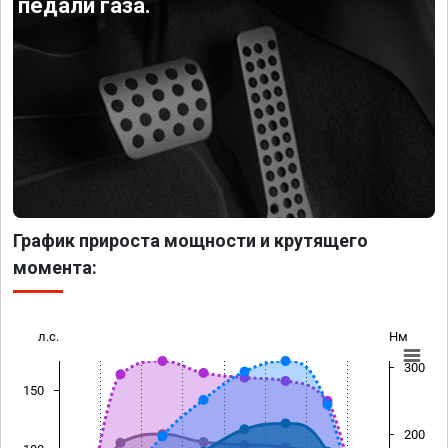
педали газа.
График прироста мощности и крутящего
момента:
л.с.
Нм
300
150
200