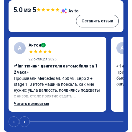
5.0 из 5
★
★
★
★
★
Avito
Оставить отзыв
Антон
✓
А
A
★
★
★
★
★
22 октября 2025
«Чип тюнинг двигателя автомобиля за 1-
«Чип тю
2 часа»
Приняли
быстро!
Прошивали Mercedes GL 450 v8. Евро 2 + 
ощутима
stage 1. В итоге машина поехала, как мне 
нужно: ушла валкость, появились подхваты 
с низов, стало приятно ездить.

Одни из лучших трат, в авто! 🔥
Читать полностью
‹
›