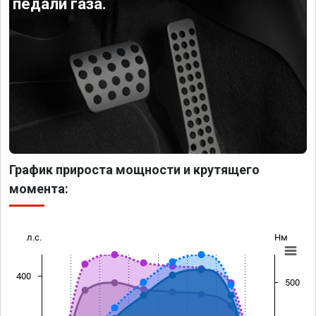
педали газа.
График прироста мощности и крутящего
момента:
л.с.
Нм
400
500