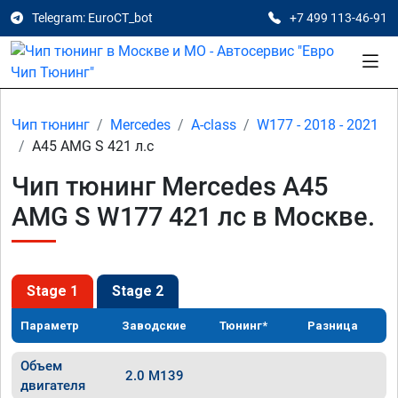
Telegram: EuroCT_bot
+7 499 113-46-91
Чип тюнинг
Mercedes
A-class
W177 - 2018 - 2021
A45 AMG S 421 л.с
Чип тюнинг Mercedes A45
AMG S W177 421 лс в Москве.
Stage 1
Stage 2
Параметр
Заводские
Тюнинг*
Разница
Объем
2.0 M139
двигателя