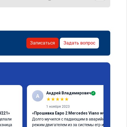
Записаться
Задать вопрос
Андрей Владимирович
✓
А
★
★
★
★
★
1 ноября 2023
W221»
«Прошивка Евро 2 Mercedes Viano w639»
елали 
Долго мучился с падающим в аварийный 
азница 
режим двигателем из за системы егр и как 