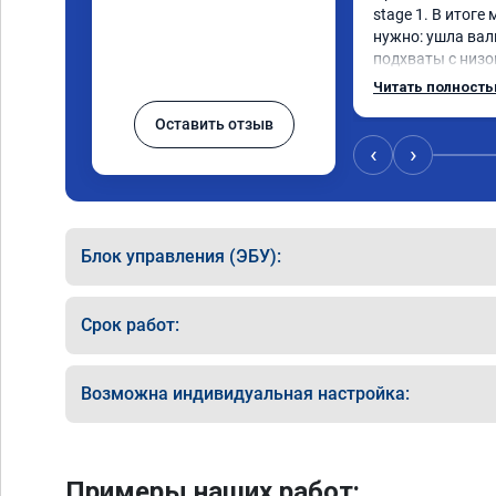
stage 1. В итоге
нужно: ушла вал
подхваты с низов
Одни из лучших т
Читать полност
Оставить отзыв
‹
›
Блок управления (ЭБУ):
Срок работ:
Возможна индивидуальная настройка:
Примеры наших работ: