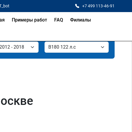
T_bot
+7 499 113-46-91
ая
Примеры работ
FAQ
Филиалы
Москве