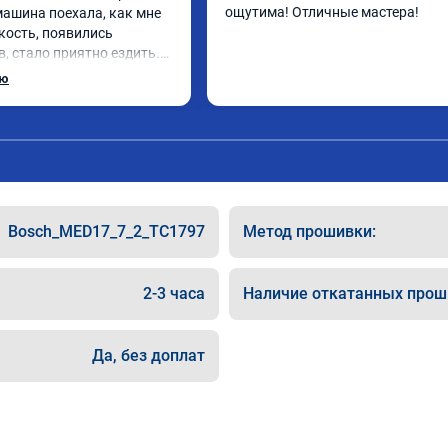
ощутима! Отличные мастера!
 машина поехала, как мне 
кость, появились 
, стало приятно ездить.

рат, в авто! 🔥
ью
Bosch_MED17_7_2_TC1797
Метод прошивки:
2-3 часа
Наличие откатанных прош
Да, без доплат