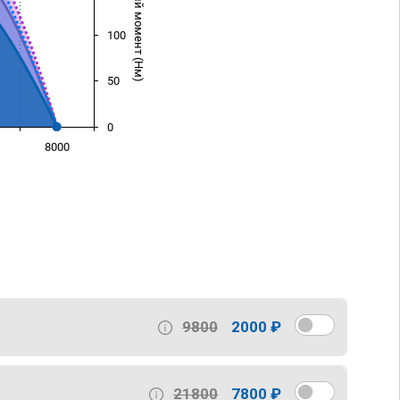
Крутящий момент (Нм)
100
50
0
8000
)
9800
2000 ₽
21800
7800 ₽