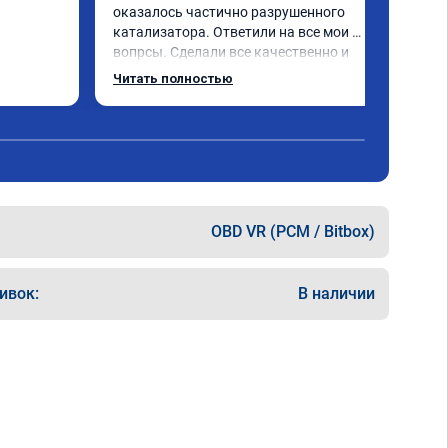
оказалось частично разрушенного 
катализатора. Ответили на все мои 
вопрсы. Сделали все качественно и 
несмотря на конец рабочего дня 
Читать полностью
задержались и все доделали. Рекомендую!
OBD VR (PCM / Bitbox)
ивок:
В наличии