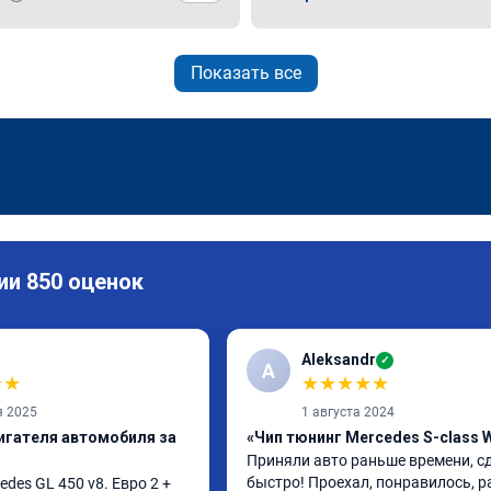
Показать все
ии 850 оценок
Aleksandr
✓
A
★
★
★
★
★
★
★
я 2025
1 августа 2024
игателя автомобиля за
«Чип тюнинг Mercedes S-class 
Приняли авто раньше времени, сд
быстро! Проехал, понравилось, р
es GL 450 v8. Евро 2 + 