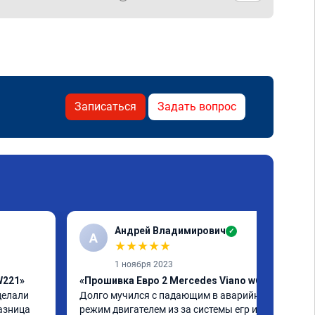
Записаться
Задать вопрос
Андрей Владимирович
✓
А
★
★
★
★
★
1 ноября 2023
W221»
«Прошивка Евро 2 Mercedes Viano w639»
елали 
Долго мучился с падающим в аварийный 
азница 
режим двигателем из за системы егр и как 