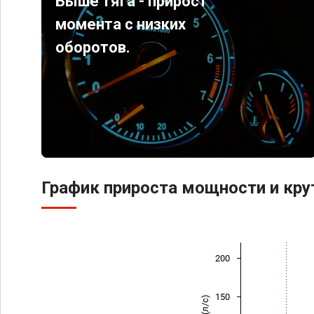
Выше тяга - прирост
момента с низких
оборотов.
График прироста мощности и кр
200
150