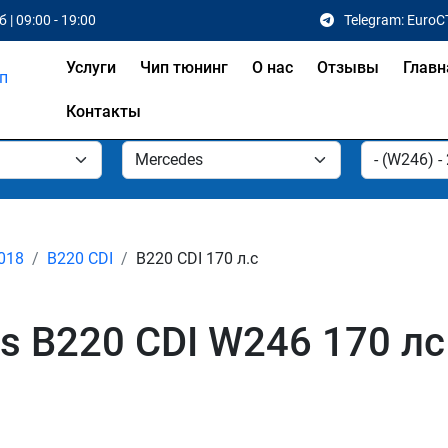
 | 09:00 - 19:00
Telegram: EuroC
Услуги
Чип тюнинг
О нас
Отзывы
Главн
Контакты
2018
B220 CDI
B220 CDI 170 л.с
s B220 CDI W246 170 лс