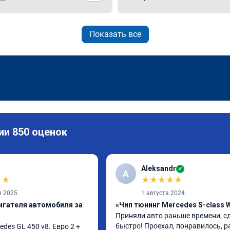
Показать все
ии 850 оценок
Aleksandr
✓
A
★
★
★
★
★
★
★
я 2025
1 августа 2024
игателя автомобиля за
«Чип тюнинг Mercedes S-class 
Приняли авто раньше времени, сд
быстро! Проехал, понравилось, р
es GL 450 v8. Евро 2 + 