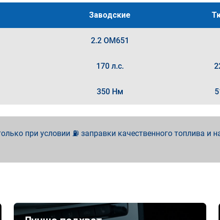
Заводские
Т
2.2 OM651
170 л.с.
2
350 Нм
5
олько при условии ⛽ заправки качественного топлива и н