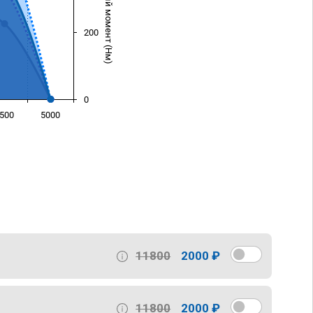
Крутящий момент (Нм)
200
0
500
5000
)
11800
2000 ₽
11800
2000 ₽