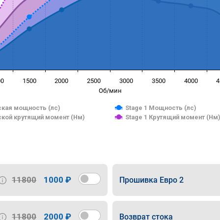
00
1500
2000
2500
3000
3500
4000
4
Об/мин
кая мощность (лс)
Stage 1 Мощность (лс)
кой крутящий момент (Нм)
Stage 1 Крутящий момент (Нм
11800
1000 ₽
Прошивка Евро 2
11800
2000 ₽
Возврат стока