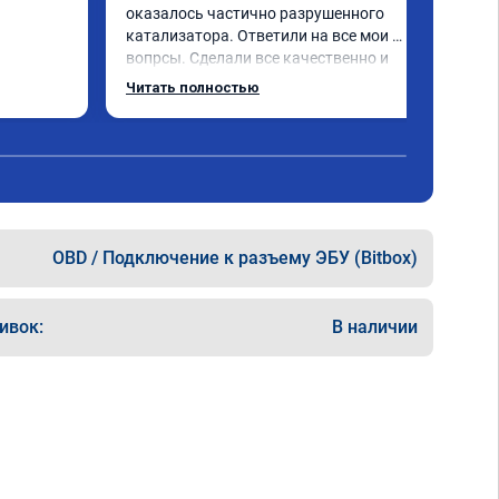
оказалось частично разрушенного 
катализатора. Ответили на все мои 
вопрсы. Сделали все качественно и 
несмотря на конец рабочего дня 
Читать полностью
задержались и все доделали. Рекомендую!
OBD / Подключение к разъему ЭБУ (Bitbox)
ивок:
В наличии