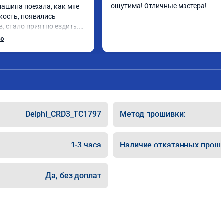
ощутима! Отличные мастера!
 машина поехала, как мне 
кость, появились 
, стало приятно ездить.

рат, в авто! 🔥
ью
Delphi_CRD3_TC1797
Метод прошивки:
1-3 часа
Наличие откатанных прош
Да, без доплат