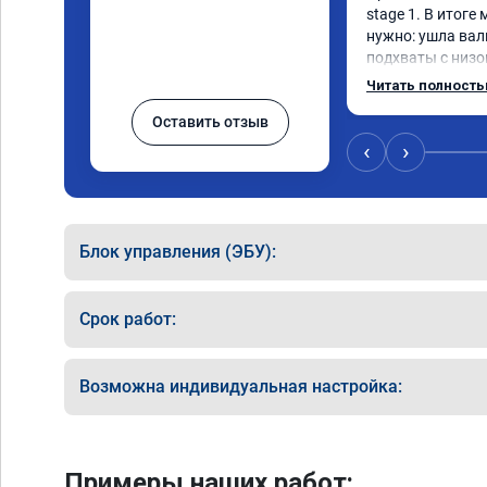
stage 1. В итоге
нужно: ушла вал
подхваты с низов
Одни из лучших т
Читать полност
Оставить отзыв
‹
›
Блок управления (ЭБУ):
Срок работ:
Возможна индивидуальная настройка:
Примеры наших работ: