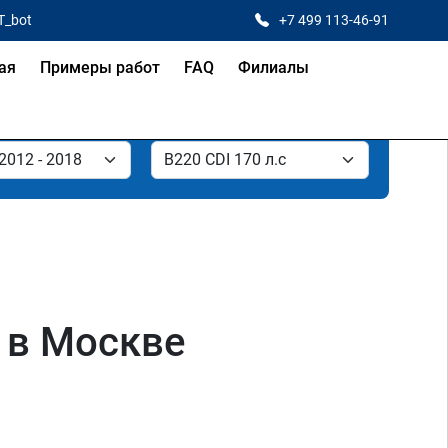
T_bot
+7 499 113-46-91
ая
Примеры работ
FAQ
Филиалы
 в Москве