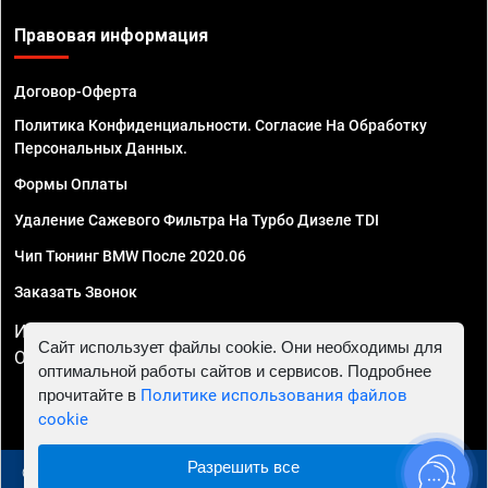
Правовая информация
Договор-Оферта
Политика Конфиденциальности. Согласие На Обработку
Персональных Данных.
Формы Оплаты
Удаление Сажевого Фильтра На Турбо Дизеле TDI
Чип Тюнинг BMW После 2020.06
Заказать Звонок
ИП Смирнов Георгий Павлович. ИНН 781302555843,
Сайт использует файлы cookie. Они необходимы для
ОГРНИП 324470400032610
оптимальной работы сайтов и сервисов. Подробнее
прочитайте в
Политике использования файлов
cookie
Разрешить все
© 2010 - 2026 Чип тюнинг в Москве и МО - Автосервис