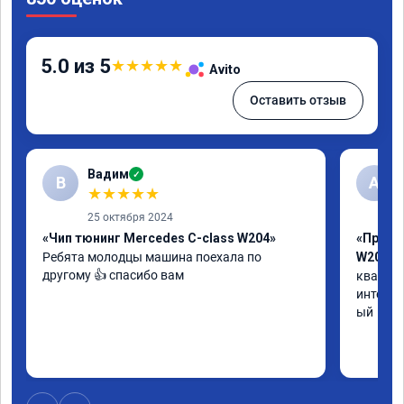
5.0 из 5
★
★
★
★
★
Avito
Оставить отзыв
Вадим
✓
В
А
★
★
★
★
★
25 октября 2024
«Чип тюнинг Mercedes C-class W204»
«Прошив
Ребята молодцы машина поехала по 
W205»
другому 👍 спасибо вам
квалифи
интелли
ый