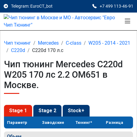
Telegram: EuroCT_bot
+7 499 113-46-91
Чип тюнинг
Mercedes
C-class
W205 - 2014 - 2021
C220d
C220d 170 л.с
Чип тюнинг Mercedes C220d
W205 170 лс 2.2 OM651 в
Москве.
Stage 1
Stage 2
Stock+
Параметр
Заводские
Тюнинг*
Разница
Объем