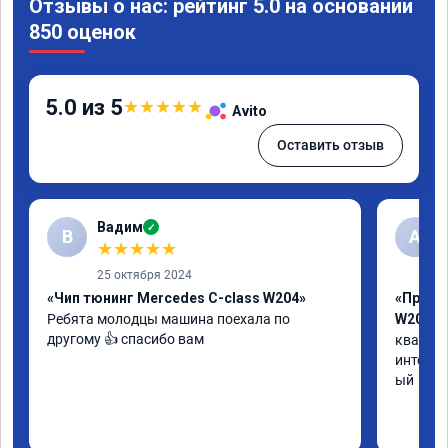
Отзывы о нас: рейтинг 5.0 на основании
850 оценок
5.0 из 5
★
★
★
★
★
Avito
Оставить отзыв
Вадим
✓
В
А
★
★
★
★
★
25 октября 2024
«Чип тюнинг Mercedes C-class W204»
«Прошив
Ребята молодцы машина поехала по 
W205»
другому 👍 спасибо вам
квалифи
интелли
ый