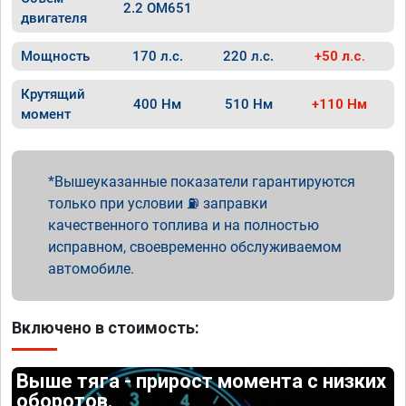
2.2 OM651
двигателя
Мощность
170 л.с.
220 л.с.
+50 л.с.
Крутящий
400 Нм
510 Нм
+110 Нм
момент
Вышеуказанные показатели гарантируются
только при условии ⛽ заправки
качественного топлива и на полностью
исправном, своевременно обслуживаемом
автомобиле.
Включено в стоимость:
Выше тяга - прирост момента с низких
оборотов.