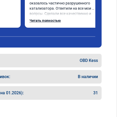
оказалось частично разрушенного 
катализатора. Ответили на все мои 
вопрсы. Сделали все качественно и 
несмотря на конец рабочего дня 
Читать полностью
задержались и все доделали. Рекомендую!
OBD Kess
ивок:
В наличии
на 01.2026):
31