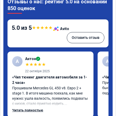
Отзывы о нас: рейтинг 5.0 на основании
850 оценок
5.0 из 5
★
★
★
★
★
Avito
Оставить отзыв
Антон
✓
А
A
★
★
★
★
★
22 октября 2025
«Чип тюнинг двигателя автомобиля за 1-
«Чип тю
2 часа»
Приняли
быстро!
Прошивали Mercedes GL 450 v8. Евро 2 + 
ощутима
stage 1. В итоге машина поехала, как мне 
нужно: ушла валкость, появились подхваты 
с низов, стало приятно ездить.

Одни из лучших трат, в авто! 🔥
Читать полностью