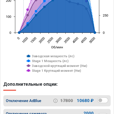
200
250
100
0
0
0
1000
1500
2000
2500
3000
3500
4000
4500
5000
Об/мин
Заводская мощность (лс)
Stage 1 Мощность (лс)
Заводской крутящий момент (Нм)
Stage 1 Крутящий момент (Нм)
Дополнительные опции:
17800
10680 ₽
Отключение AdBlue
2000
Отключение сажевого