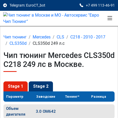
Telegram: EuroCT_bot
+7 499 113-46-91
Чип тюнинг
Mercedes
CLS
C218 - 2010 - 2017
CLS350d
CLS350d 249 л.с
Чип тюнинг Mercedes CLS350d
C218 249 лс в Москве.
Stage 1
Stage 2
Параметр
Заводские
Тюнинг*
Разница
Объем
3.0 OM642
двигателя