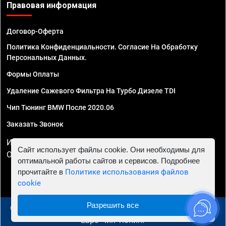
Правовая информация
Договор-Оферта
Политика Конфиденциальности. Согласие На Обработку
Персональных Данных.
Формы Оплаты
Удаление Сажевого Фильтра На Турбо Дизеле TDI
Чип Тюнинг BMW После 2020.06
Заказать Звонок
ИП Смирнов Георгий Павлович. ИНН 781302555843,
Сайт использует файлы cookie. Они необходимы для
ОГРНИП 324470400032610
оптимальной работы сайтов и сервисов. Подробнее
прочитайте в
Политике использования файлов
cookie
Разрешить все
© 2010 - 2026 Чип тюнинг в Москве и МО - Автосервис
"Евро Чип Тюнинг"