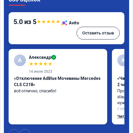
5.0 из 5
★
★
★
★
★
Avito
Оставить отзыв
Александр
✓
А
А
★
★
★
★
★
14 июля 2023
«Отключение AdBlue Мочевины Mercedes
«Чип тю
CLS C218»
2 часа»
всё отлично, спасибо!
Прошива
stage 1.
нужно: 
с низов,
Одни из 
Читать 