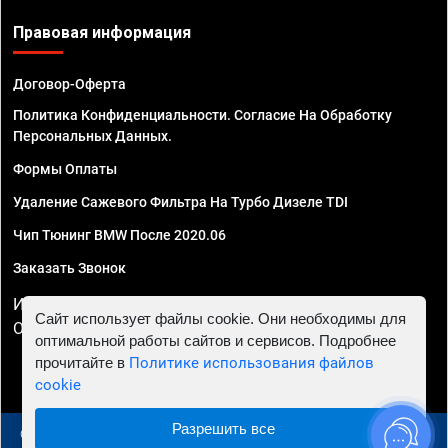
Правовая информация
Договор-Оферта
Политика Конфиденциальности. Согласие На Обработку
Персональных Данных.
Формы Оплаты
Удаление Сажевого Фильтра На Турбо Дизеле TDI
Чип Тюнинг BMW После 2020.06
Заказать Звонок
ИП Смирнов Георгий Павлович. ИНН 781302555843,
Сайт использует файлы cookie. Они необходимы для
ОГРНИП 324470400032610
оптимальной работы сайтов и сервисов. Подробнее
прочитайте в
Политике использования файлов
cookie
Разрешить все
© 2010 - 2026 Чип тюнинг в Москве и МО - Автосервис