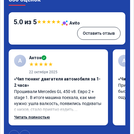
5.0 из 5
★
★
★
★
★
Avito
Оставить отзыв
Антон
✓
А
A
★
★
★
★
★
22 октября 2025
«Чип тюнинг двигателя автомобиля за 1-
«Чип тю
2 часа»
Приняли
быстро!
Прошивали Mercedes GL 450 v8. Евро 2 + 
ощутима
stage 1. В итоге машина поехала, как мне 
нужно: ушла валкость, появились подхваты 
с низов, стало приятно ездить.

Одни из лучших трат, в авто! 🔥
Читать полностью