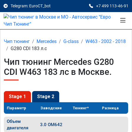
Telegram: EuroCT_bot
+7 499 113-46-91
Чип тюнинг
Mercedes
G-class
W463 - 2002 - 2018
G280 CDI 183 л.с
Чип тюнинг Mercedes G280
CDI W463 183 лс в Москве.
Stage 1
Stage 2
Параметр
Заводские
Тюнинг*
Разница
Объем
3.0 OM642
двигателя