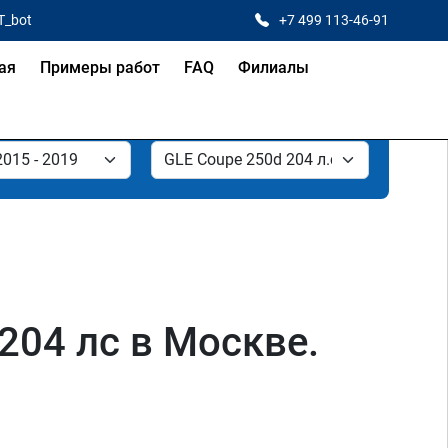
T_bot
+7 499 113-46-91
ая
Примеры работ
FAQ
Филиалы
204 лс в Москве.