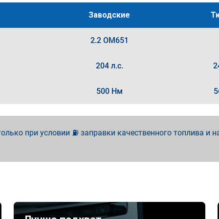
Заводские
Т
2.2 OM651
204 л.с.
2
500 Нм
5
олько при условии ⛽ заправки качественного топлива и н