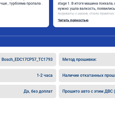
чше , турбояма пропала . 
stage 1. В итоге машина поехала, 
нужно: ушла валкость, появились
подхваты с низов, стало приятно 
Одни из лучших трат, в авто! 🔥
Читать полностью
Bosch_EDC17CP57_TC1793
Метод прошивки:
1-2 часа
Наличие откатанных прош
Да, без доплат
Прошито авто с этим ДВС (