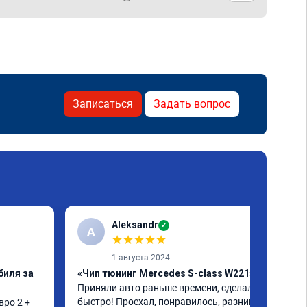
Записаться
Задать вопрос
Aleksandr
✓
A
★
★
★
★
★
1 августа 2024
биля за
«Чип тюнинг Mercedes S-class W221»
Приняли авто раньше времени, сделали 
быстро! Проехал, понравилось, разница 
ро 2 + 