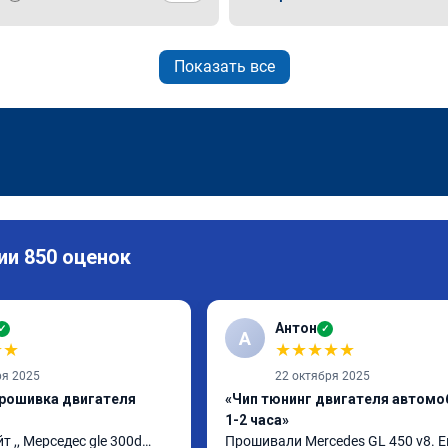
Показать все
ии 850 оценок
Антон
✓
✓
А
★
★
★
★
★
★
★
ря 2025
22 октября 2025
прошивка двигателя
«Чип тюнинг двигателя автомо
1-2 часа»
т ,, Мерседес gle 300d… 
Прошивали Mercedes GL 450 v8. Ев