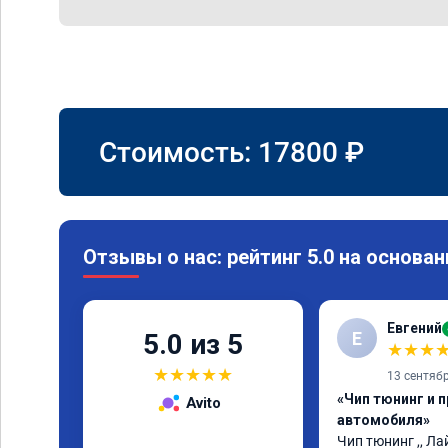
Стоимость:
17800
₽
Отзывы о нас: рейтинг 5.0 на основан
Евгений
Е
5.0 из 5
★
★
★
★
★
★
★
★
13 сентяб
«Чип тюнинг и 
Avito
автомобиля»
Чип тюнинг ,, Лай