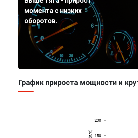
Выше тяга - прирост
момента с низких
оборотов.
График прироста мощности и кр
200
150