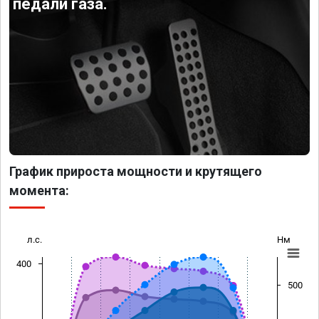
педали газа.
График прироста мощности и крутящего
момента:
л.с.
Нм
400
500