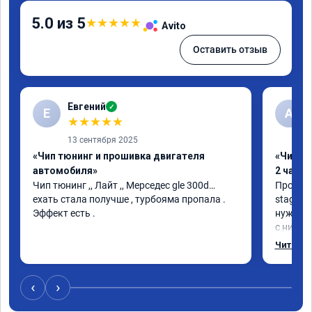
5.0 из 5
★
★
★
★
★
Avito
Оставить отзыв
Евгений
✓
Е
А
★
★
★
★
★
13 сентября 2025
«Чип тюнинг и прошивка двигателя
«Чип тю
автомобиля»
2 часа»
Чип тюнинг ,, Лайт ,, Мерседес gle 300d… 
Прошива
ехать стала получше , турбояма пропала . 
stage 1.
Эффект есть .
нужно: 
с низов,
Одни из 
Читать 
‹
›