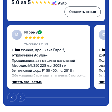
5.0 из 5
★
★
★
★
★
Avito
Оставить отзыв
Игорь В
✓
И
Ю
★
★
★
★
★
26 октября 2023
«Чип тюнинг, прошивка Евро 2,
«Чип т
отключение AdBlue»
258 лс»
Прошивались две машины дизельный 
Получил
Мерседес ML350 225 л.с. 2008 г и 
один ден
бензиновый форд F150 400 л.с. 2018 г

По ощущ
Обе машины были сделаны очень быстро - 
быстрее
прошивка качественная, расход упал, 
передач
Читать полностью
Читать 
реакция на педаль стала много лучше, 
выполне
приятно ездить.

спасиб
Получил рекомендации по дальнейшей 
‹
›
эксплуатации, а так же существенный 
дисконт на стоимость удаленных 
катализаторов.
