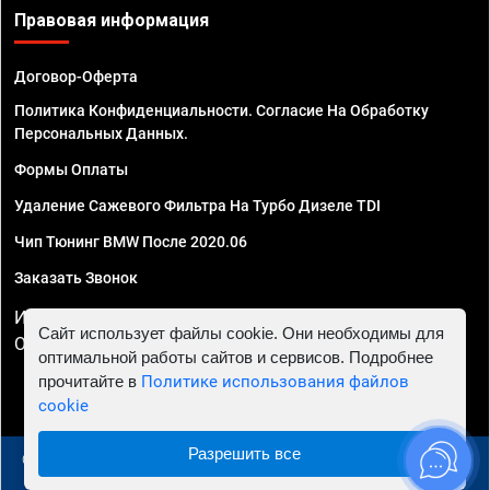
Правовая информация
Договор-Оферта
Политика Конфиденциальности. Согласие На Обработку
Персональных Данных.
Формы Оплаты
Удаление Сажевого Фильтра На Турбо Дизеле TDI
Чип Тюнинг BMW После 2020.06
Заказать Звонок
ИП Смирнов Георгий Павлович. ИНН 781302555843,
Сайт использует файлы cookie. Они необходимы для
ОГРНИП 324470400032610
оптимальной работы сайтов и сервисов. Подробнее
прочитайте в
Политике использования файлов
cookie
Разрешить все
© 2010 - 2026 Чип тюнинг в Москве и МО - Автосервис
"Евро Чип Тюнинг"