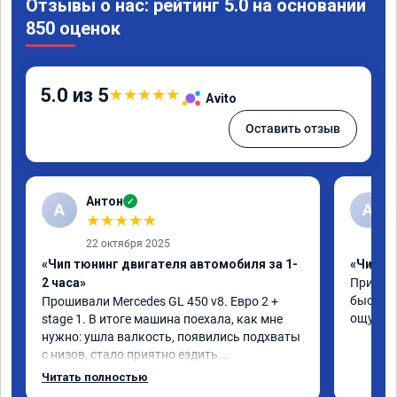
Отзывы о нас: рейтинг 5.0 на основании
850 оценок
5.0 из 5
★
★
★
★
★
Avito
Оставить отзыв
Антон
✓
А
A
★
★
★
★
★
22 октября 2025
«Чип тюнинг двигателя автомобиля за 1-
«Чип тю
2 часа»
Приняли
быстро!
Прошивали Mercedes GL 450 v8. Евро 2 + 
ощутима
stage 1. В итоге машина поехала, как мне 
нужно: ушла валкость, появились подхваты 
с низов, стало приятно ездить.

Одни из лучших трат, в авто! 🔥
Читать полностью