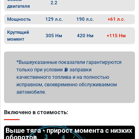
2.2
двигателя
Мощность
129 л.с.
190 л.с.
+61 л.с.
Крутящий
305 Нм
420 Нм
+115 Нм
момент
Вышеуказанные показатели гарантируются
только при условии ⛽ заправки
качественного топлива и на полностью
исправном, своевременно обслуживаемом
автомобиле.
Включено в стоимость:
Выше тяга - прирост момента с низких
оборотов.