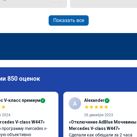
Показать все
ии 850 оценок
с V-класс премиум
Alexander
✓
✓
A
★
★
★
★
★
★
★
я 2024
26 декабря 2023
rcedes V-class W447»
«Отключение AdBlue Мочевины
 программу mercedes v-
Mercedes V-class W447»
рую объективно 
Сделали как обещали за 2 часа
