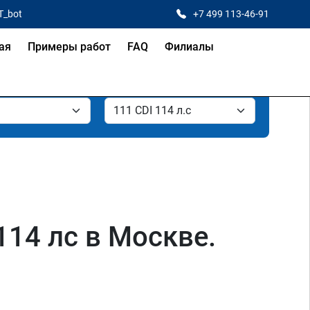
T_bot
+7 499 113-46-91
ая
Примеры работ
FAQ
Филиалы
114 лс в Москве.