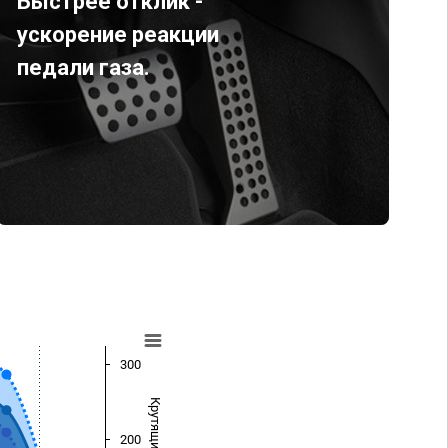
Быстрее отклик -
ускорение реакции
педали газа.
300
200