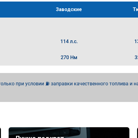
Заводские
Т
114 л.с.
1
270 Нм
3
олько при условии ⛽ заправки качественного топлива и н