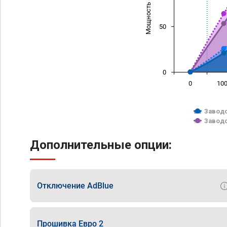
Мощность (л/с)
50
0
0
10
Заводс
Заводс
Дополнительные опции:
Отключение AdBlue
Прошивка Евро 2