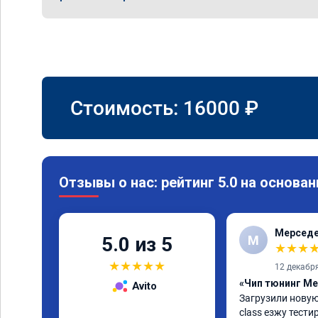
Стоимость:
16000
₽
Отзывы о нас: рейтинг 5.0 на основан
Мерседе
М
5.0 из 5
★
★
★
★
★
★
★
★
12 декабр
«Чип тюнинг Me
Avito
Загрузили новую
class езжу тести