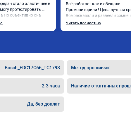
редач стало эластичнее в 
Всё работает как и обещали

 могу протестировать 
Промониторили ! Цена лучшая сре
а Но объективно она 
Всё расказали и развеели сомне
ью
Читать полностью
Bosch_EDC17C66_TC1793
Метод прошивки:
2-3 часа
Наличие откатанных прош
Да, без доплат