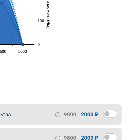
Крутящий момент (Нм)
100
0
500
5000
)
9800
2000 ₽
ьтра
9800
2000 ₽