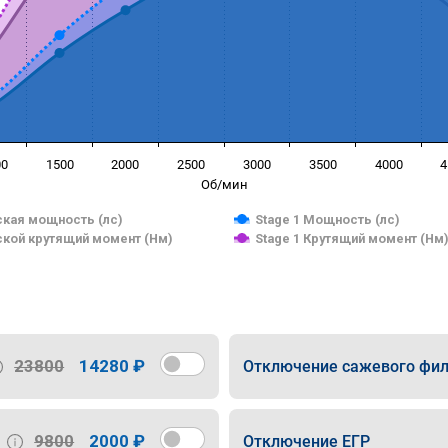
00
1500
2000
2500
3000
3500
4000
4
Об/мин
кая мощность (лс)
Stage 1 Мощность (лс)
кой крутящий момент (Нм)
Stage 1 Крутящий момент (Нм
23800
14280 ₽
Отключение сажевого фил
9800
2000 ₽
Отключение ЕГР