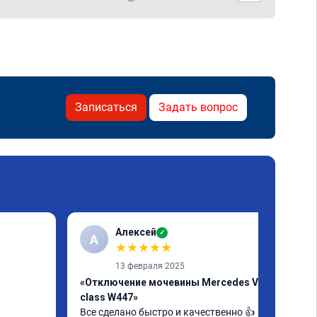
Записаться
Задать вопрос
Алексей
✓
А
★
★
★
★
★
13 февраля 2025
«Отключение мочевины Mercedes V-
class W447»
Все сделано быстро и качественно 👍