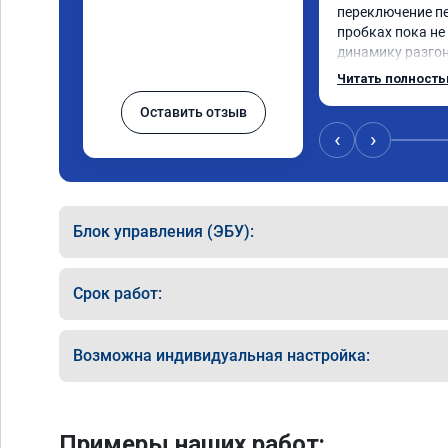
переключение пе
пробках пока не
динамику разгон
увеличилась
Читать полност
Оставить отзыв
‹
›
Блок управления (ЭБУ):
Срок работ:
Возможна индивидуальная настройка:
Примеры наших работ: