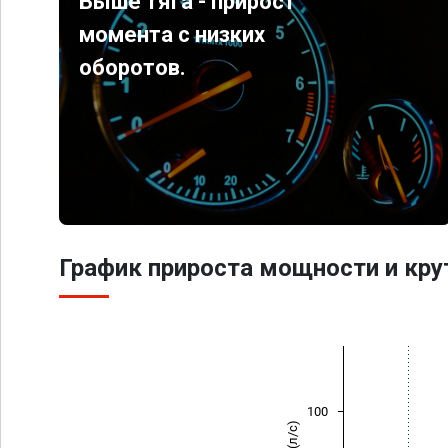
Выше тяга - прирост
момента с низких
оборотов.
График прироста мощности и кр
100