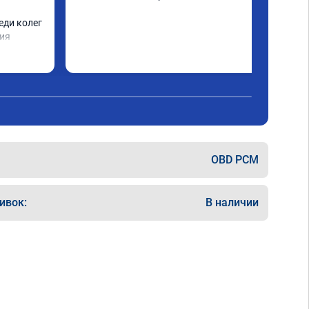
ди колег

ния
OBD PCM
ивок:
В наличии