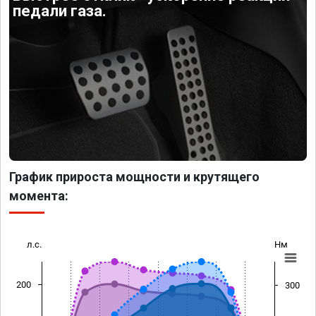
педали газа.
График прироста мощности и крутящего
момента:
л.с.
Нм
200
300