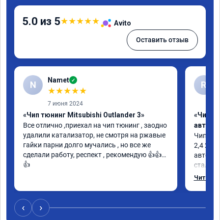
5.0 из 5
★
★
★
★
★
Avito
Оставить отзыв
Namet
✓
N
R
★
★
★
★
★
7 июня 2024
«Чип тюнинг Mitsubishi Outlander 3»
«Чип т
Все отлично ,приехал на чип тюнинг , заодно 
автомо
удалили катализатор, не смотря на ржавые 
Чип тюн
гайки парни долго мучались , но все же 
2,4 202
сделали работу, респект , рекомендую 👍👍
автомоб
👍
стал бо
заметны
Читать 
было об
сертифи
‹
›