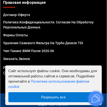
Правовая информация
Договор-Оферта
Политика Конфиденциальности. Согласие На Обработку
Персональных Данных.
Формы Оплаты
Удаление Сажевого Фильтра На Турбо Дизеле TDI
Чип Тюнинг BMW После 2020.06
Заказать Звонок
ИП Смирнов Георгий Павлович. ИНН 781302555843,
Сайт использует файлы cookie. Они необходимы для
ОГРНИП 324470400032610
оптимальной работы сайтов и сервисов. Подробнее
прочитайте в
Политике использования файлов
cookie
Разрешить все
© 2010 - 2026 Чип тюнинг в Москве и МО - Автосервис
"Евро Чип Тюнинг"