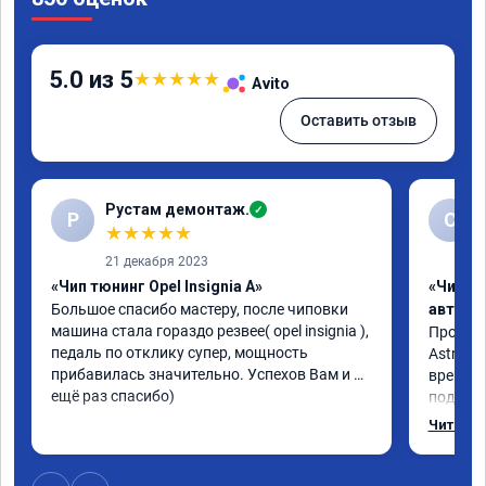
5.0 из 5
★
★
★
★
★
Avito
Оставить отзыв
Рустам демонтаж.
✓
Р
С
★
★
★
★
★
21 декабря 2023
«Чип тюнинг Opel Insignia A»
«Чип т
Большое спасибо мастеру, после чиповки 
автомо
машина стала гораздо резвее( opel insignia ), 
Произво
педаль по отклику супер, мощность 
Astra J 
прибавилась значительно. Успехов Вам и 
времени-
ещё раз спасибо)
подхват
стала р
Читать 
скидыва
обороты
доволен