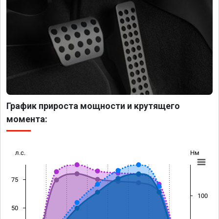
График прироста мощности и крутящего
момента:
л.с.
Нм
75
100
50