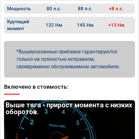
Мощность
80 л.с.
88 л.с.
+8 л.с.
Крутящий
132 Нм
145 Нм
+13 Нм
момент
Вышеуказанные прибавки гарантируются
только на полностью исправном,
своевременно обслуживаемом автомобиле.
Включено в стоимость:
Выше тяга - прирост момента с низких
оборотов.