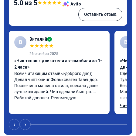
5.0 из 5
★
★
★
★
★
Avito
Оставить отзыв
Виталий
✓
В
В
★
★
★
★
★
26 октября 2025
«Чип тюнинг двигателя автомобиля за 1-
«Чип тю
2 часа»
диност
Всем читающим отзывы-доброго дня)) 
Сделали
Делал чиптюнинг Фольксваген Тавендор. 
Туарег (
После чипа машина ожила, поехала даже 
без уда
лучше ожиданий. Чип сделали быстро. 
Машина 
Работой доволен. Рекомендую.
низких 
км/ч при
Читать 
Отклик 
акселер
Расход 
‹
›
Получил