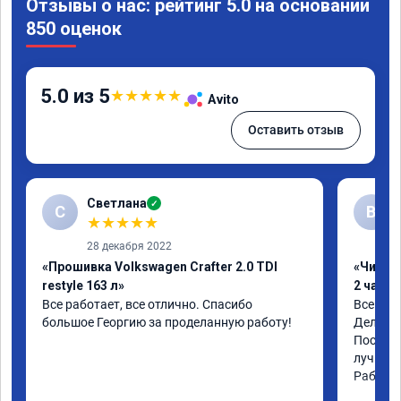
Отзывы о нас: рейтинг 5.0 на основании
850 оценок
5.0 из 5
★
★
★
★
★
Avito
Оставить отзыв
Светлана
✓
С
В
★
★
★
★
★
28 декабря 2022
«Прошивка Volkswagen Crafter 2.0 TDI
«Чип тю
restyle 163 л»
2 часа»
Все работает, все отлично. Спасибо 
Всем чи
большое Георгию за проделанную работу!
Делал ч
После ч
лучше о
Работой