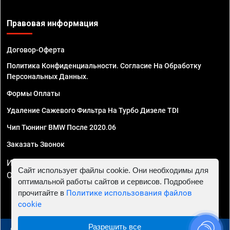
Правовая информация
Договор-Оферта
Политика Конфиденциальности. Согласие На Обработку
Персональных Данных.
Формы Оплаты
Удаление Сажевого Фильтра На Турбо Дизеле TDI
Чип Тюнинг BMW После 2020.06
Заказать Звонок
ИП Смирнов Георгий Павлович. ИНН 781302555843,
Сайт использует файлы cookie. Они необходимы для
ОГРНИП 324470400032610
оптимальной работы сайтов и сервисов. Подробнее
прочитайте в
Политике использования файлов
cookie
Разрешить все
© 2010 - 2026 Чип тюнинг в Москве и МО - Автосервис