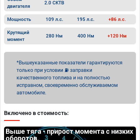
2.0 CKTB
двигателя
Мощность
109 л.с.
195 л.с.
+86 л.с.
Крутящий
280 Нм
400 Нм
+120 Нм
момент
Вышеуказанные показатели гарантируются
только при условии ⛽ заправки
качественного топлива и на полностью
исправном, своевременно обслуживаемом
автомобиле.
Включено в стоимость:
Выше тяга - прирост момента с низких
оборотов.