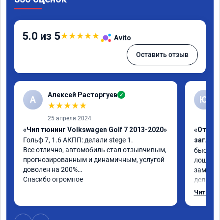
5.0 из 5
★
★
★
★
★
Avito
Оставить отзыв
Алексей Расторгуев
✓
А
Ю
★
★
★
★
★
25 апреля 2024
«Чип тюнинг Volkswagen Golf 7 2013-2020»
«Отключ
Гольф 7, 1.6 АКПП: делали stege 1.

заглуш
Все отлично, автомобиль стал отзывчивым, 
быстро ,
прогнозированным и динамичным, услугой 
лошадей
доволен на 200%

заметил 
Спасибо огромное
делалось
может б
Читать 