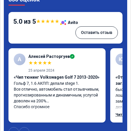
5.0 из 5
★
★
★
★
★
Avito
Оставить отзыв
Алексей Расторгуев
✓
А
Ю
★
★
★
★
★
25 апреля 2024
«Чип тюнинг Volkswagen Golf 7 2013-2020»
«Отключ
Гольф 7, 1.6 АКПП: делали stege 1.

заглуш
Все отлично, автомобиль стал отзывчивым, 
быстро ,
прогнозированным и динамичным, услугой 
лошадей
доволен на 200%

заметил 
Спасибо огромное
делалось
может б
Читать 