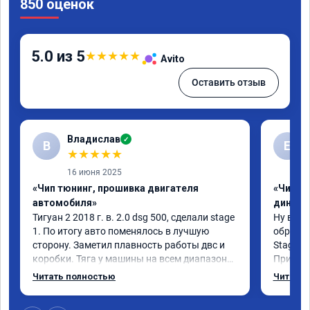
850 оценок
5.0 из 5
★
★
★
★
★
Avito
Оставить отзыв
Владислав
✓
В
Е
★
★
★
★
★
16 июня 2025
«Чип тюнинг, прошивка двигателя
«Чип тю
автомобиля»
диност
Тигуан 2 2018 г. в. 2.0 dsg 500, сделали stage 
Ну вот, 
1. По итогу авто поменялось в лучшую 
обратил
сторону. Заметил плавность работы двс и 
Stage 1 
коробки. Тяга у машины на всем диапазоне. 
При обы
Впервые увидел расход по трассе меньше 8 
всегда 
Читать полностью
Читать 
литров. Сколько добавилось л.с. не совсем 
педаль, 
понятно, но результат поведения авто явно 
самого 