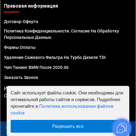
Правовая информация
Договор-Оферта
Политика Конфиденциальности. Согласие На Обработку
Персональных Данных.
Формы Оплаты
Удаление Сажевого Фильтра На Турбо Дизеле TDI
Чип Тюнинг BMW После 2020.06
Заказать Звонок
ИП Смирнов Георгий Павлович. ИНН 781302555843,
Сайт использует файлы cookie. Они необходимы для
ОГРНИП 324470400032610
оптимальной работы сайтов и сервисов. Подробнее
прочитайте в
Политике использования файлов
cookie
Разрешить все
© 2010 - 2026 Чип тюнинг в Москве и МО - Автосервис
"Евро Чип Тюнинг"