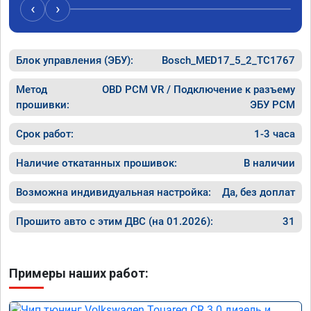
стоит этих денег. Знал бы, сделал раньше.
моменте
‹
›
разгона!
Хочу ещ
подпины
Блок управления (ЭБУ):
Bosch_MED17_5_2_TC1767
особенн
После S
Чему я 
Метод
OBD PCM VR / Подключение к разъему
качеств
прошивки:
ЭБУ PCM
професс
Срок работ:
1-3 часа
Наличие откатанных прошивок:
В наличии
Возможна индивидуальная настройка:
Да, без доплат
Прошито авто с этим ДВС (на 01.2026):
31
Примеры наших работ: