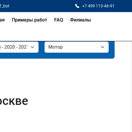
T_bot
+7 499 113-46-91
ая
Примеры работ
FAQ
Филиалы
оскве