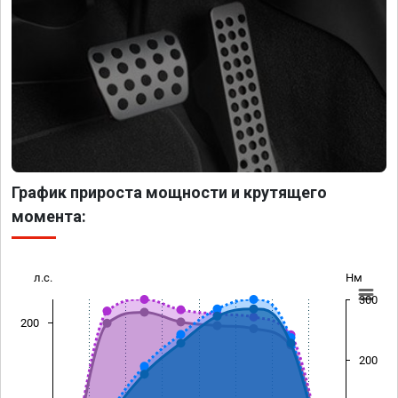
График прироста мощности и крутящего
момента:
л.с.
Нм
300
200
200