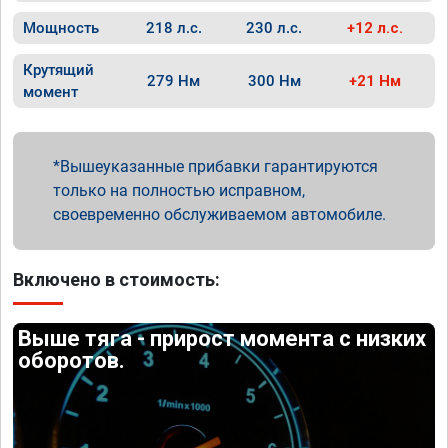
Мощность
218 л.с.
230 л.с.
+12 л.с.
Крутящий
279 Нм
300 Нм
+21 Нм
момент
Вышеуказанные прибавки гарантируются
только на полностью исправном,
своевременно обслуживаемом автомобиле.
Включено в стоимость:
Выше тяга - прирост момента с низких
оборотов.