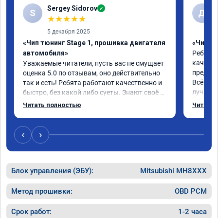
Sergey Sidorov
✓
S
Д
★
★
★
★
★
5 декабря 2025
«Чип тюнинг Stage 1, прошивка двигателя
«Чип тю
автомобиля»
Ребята 
качеств
Уважаемые читатели, пусть вас не смущает 
предлож
оценка 5.0 по отзывам, оно действительно 
Всё про
так и есть! Ребята работают качественно и 
лучше, 
быстро, без какой либо суеты. Знают своё 
эксплу
дело от и до! Мне чипанули Mitsubishi Pajero 
Читать полностью
Читать 
2018 года, объем 3 литра и хочу сказать в 
"до" и "после" отличие колоссальное! 
Большое спасибо! Успехов вам и вашей 
‹
›
команде! Только газ!
Блок управления (ЭБУ):
Mitsubishi MH8XXX
Метод прошивки:
OBD PCM
Срок работ:
1-2 часа