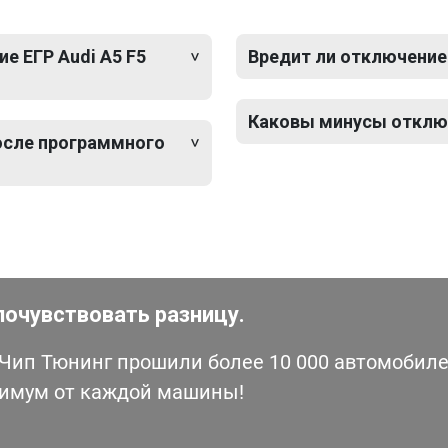
е ЕГР Audi A5 F5
Вредит ли отключение 
Каковы минусы отключ
после программного
почувствовать разницу.
ип Тюнинг прошили более 10 000 автомобилей
симум от каждой машины!