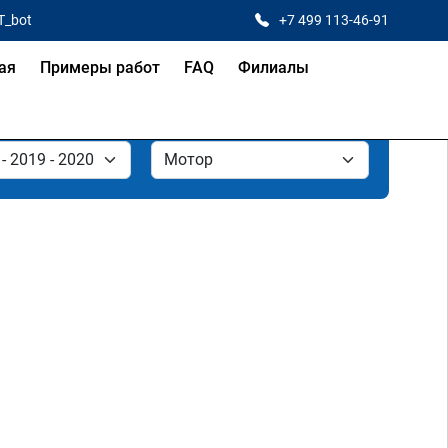
T_bot
+7 499 113-46-91
ая
Примеры работ
FAQ
Филиалы