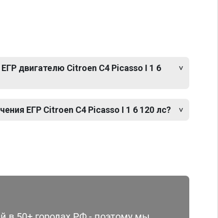
ГР двигателю Citroen C4 Picasso I 1 6
ия ЕГР Citroen C4 Picasso I 1 6 120 лс?
 в 50+ городах РФ - поэтому мы