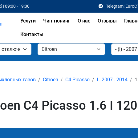
 | 09:00 - 19:00
Telegram: EuroC
Услуги
Чип тюнинг
О нас
Отзывы
Главн
Контакты
ыхлопных газов
Citroen
C4 Picasso
I - 2007 - 2014
1
en C4 Picasso 1.6 I 120