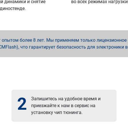
й динамики и снятие
во всех режимах нагрузки
 диностенде.
опытом более 8 лет. Мы применяем только лицензионное о
x, PCMFlash), что гарантирует безопасность для электроники 
2
Запишитесь на удобное время и
приезжайте к нам в сервис на
установку чип тюнинга.