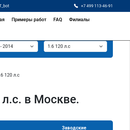
T_bot
+7 499 113-46-91
ая
Примеры работ
FAQ
Филиалы
.6 120 л.с
 л.с. в Москве.
Заводские