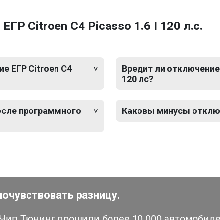
Р Citroen C4 Picasso 1.6 I 120 л.с.
е ЕГР Citroen C4
Вредит ли отключение Е
120 лс?
после программного
Каковы минусы отключен
почувствовать разницу.
ип Тюнинг прошили более 10 000 автомобилей