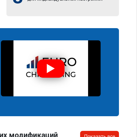
гих модификаций
Показать все