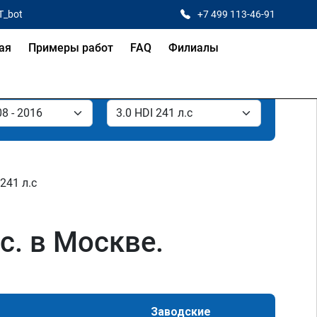
T_bot
+7 499 113-46-91
ая
Примеры работ
FAQ
Филиалы
 241 л.с
с. в Москве.
Заводские