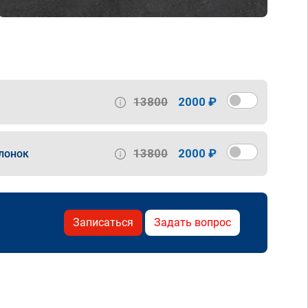
13800
2000 ₽
13800
2000 ₽
лонок
Записаться
Задать вопрос