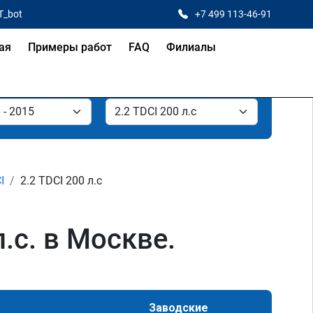
T_bot
+7 499 113-46-91
ая
Примеры работ
FAQ
Филиалы
I
2.2 TDCI 200 л.с
л.с. в Москве.
Заводские