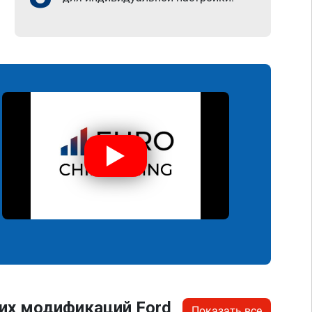
их модификаций Ford
Показать все