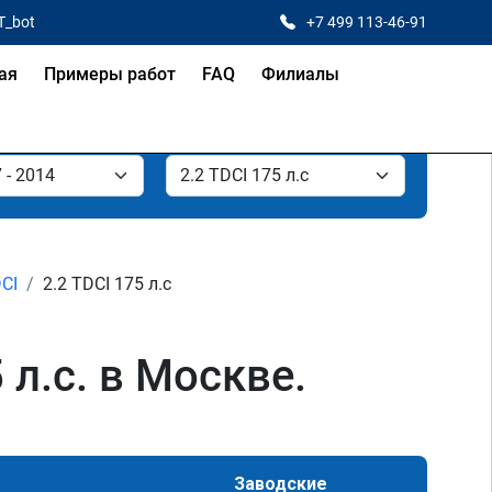
T_bot
+7 499 113-46-91
ая
Примеры работ
FAQ
Филиалы
DCI
2.2 TDCI 175 л.с
л.с. в Москве.
Заводские