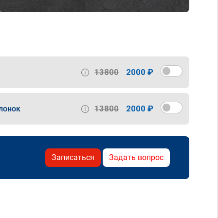
13800
2000 ₽
13800
2000 ₽
лонок
Записаться
Задать вопрос