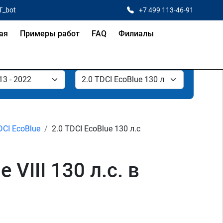
T_bot
+7 499 113-46-91
ая
Примеры работ
FAQ
Филиалы
DCI EcoBlue
2.0 TDCI EcoBlue 130 л.с
 VIII 130 л.с. в