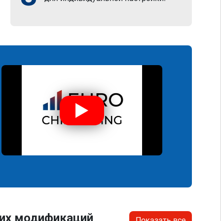
гих модификаций
Показать все