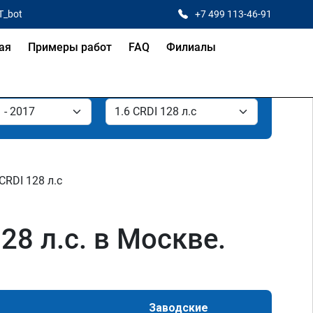
T_bot
+7 499 113-46-91
ая
Примеры работ
FAQ
Филиалы
 CRDI 128 л.с
28 л.с. в Москве.
Заводские